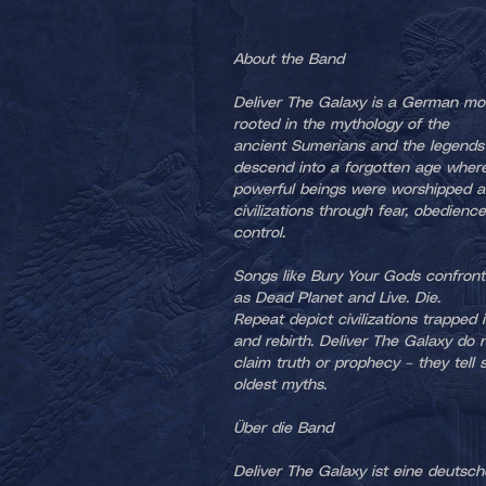
About the Band
Deliver The Galaxy is a German mo
rooted in the mythology of the
ancient Sumerians and the legends o
descend into a forgotten age wher
powerful beings were worshipped as
civilizations through fear, obedienc
control.
Songs like Bury Your Gods confront 
as Dead Planet and Live. Die.
Repeat depict civilizations trapped 
and rebirth. Deliver The Galaxy do 
claim truth or prophecy – they tell 
oldest myths.
Über die Band
Deliver The Galaxy ist eine deuts