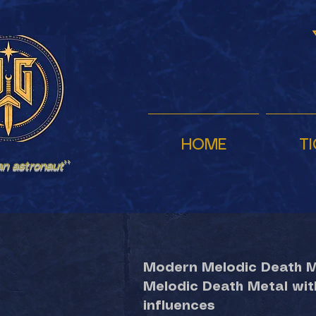
HOME
T
n astronaut``
Modern Melodic Death M
Melodic Death Metal wi
influences