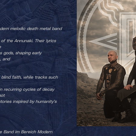
dern melodic death metal band
f the Annunaki. Their lyrics
e
 gods, shaping early
e, and
blind faith, while tracks such
in recurring cycles of decay
not
stories inspired by humanity’s
che Band im Bereich Modern